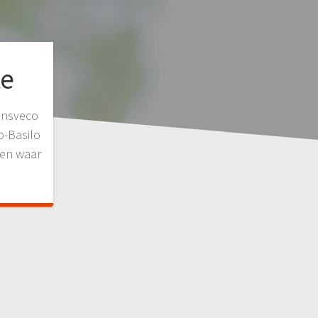
te
ansveco
o-Basilo
den waar